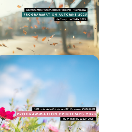
automne 2025
28 JUILLET 2025
CALENDRIER
PROGRAMMATION
Détails de la
programmation
printemps 2025
31 MARS 2025
Vous pouvez vous inscrire dès
maintenant à nos ateliers et activités du
printemps 2025.