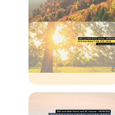
Calendrier de la
programmation été
2026
02 JUIN 2026
CALENDRIER
PROGRAMMATION
Détails de la
programmation hiver