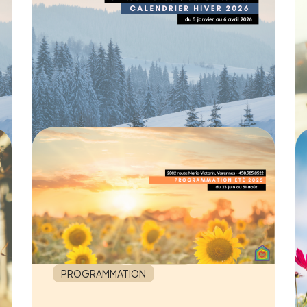
l'hiver 2026
04 DÉCEMBRE 2025
CALENDRIER
PROGRAMMATION
Calendrier de la
programmation été
2025
29 MAI 2025
CALENDRIER
NOUVELLE
PROGRAMMATION