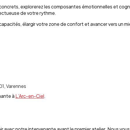
concrets, explorerez les composantes émotionnelles et cogni
pectueuse de votre rythme.
apacités, élargir votre zone de confort et avancer vers un m
201, Varennes
enante à
L’Arc-en-Ciel
.
ir avec notre intervenante avant le premier atelier. Nous vou