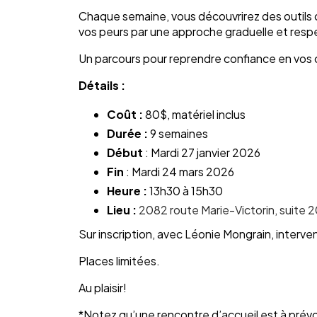
Chaque semaine, vous découvrirez des outils 
vos peurs par une approche graduelle et res
Un parcours pour reprendre confiance en vos c
Détails :
Coût :
80$, matériel inclus
Durée :
9 semaines
Début
: Mardi 27 janvier 2026
Fin
: Mardi 24 mars 2026
Heure :
13h30 à 15h30
Lieu :
2082 route Marie-Victorin, suite 
Sur inscription, avec Léonie Mongrain, interv
Places limitées.
Au plaisir!
*Notez qu’une rencontre d’accueil est à prévo